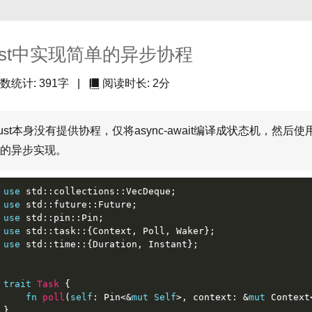
ust中实现简单的异步协程
数统计:
391字
|
阅读时长:
2分
ust本身没有提供协程，仅将async-await编译成状态机，然
的异步实现。
use
 std::collections::VecDeque;
use
 std::future::Future;
use
 std::pin::Pin;
use
 std::task::{Context, Poll, Waker};
use
 std::time::{Duration, Instant};
trait
Task
 {
fn
poll
(
self
: Pin<&
mut
Self
>, context: &
mut
 Context
}