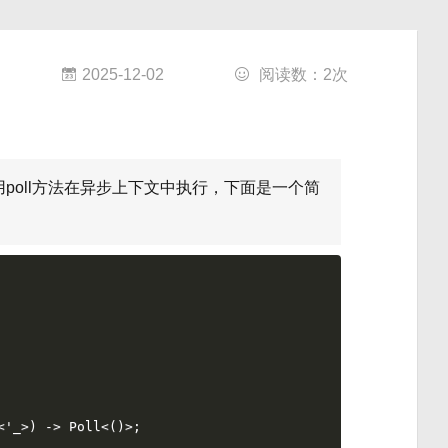
2025-12-02
阅读数：
2
次
后使用poll方法在异步上下文中执行，下面是一个简
<
'_
>) 
->
 Poll<()>;