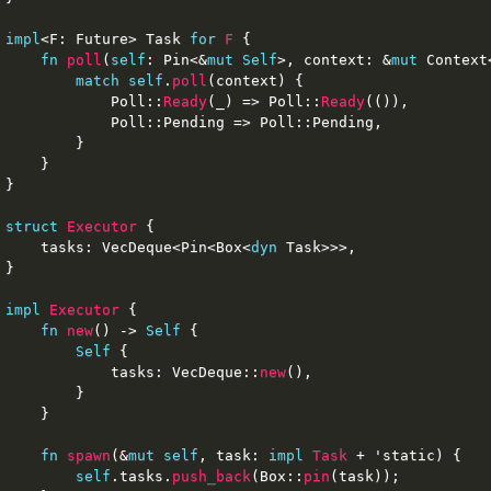
impl
<F: Future> Task 
for
F
 {
fn
poll
(
self
: Pin<&
mut
Self
>, context: &
mut
 Context
match
self
.
poll
(context) {
            Poll::
Ready
(_) => Poll::
Ready
(()),
            Poll::Pending => Poll::Pending,
        }
    }
}
struct
Executor
 {
    tasks: VecDeque<Pin<
Box
<
dyn
 Task>>>,
}
impl
Executor
 {
fn
new
() 
->
Self
 {
Self
 {
            tasks: VecDeque::
new
(),
        }
    }
fn
spawn
(&
mut
self
, task: 
impl
Task
 + 
'static
) {
self
.tasks.
push_back
(
Box
::
pin
(task));